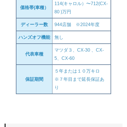
114(キャロル）〜712(CX-
価格帯(車種）
80 )万円
ディーラー数
944店舗 ※2024年度
ハンズオフ機能
無し
マツダ３、CX-30 、CX-
代表車種
5、CX-60
５年または１０万キロ
保証期間
※７年目まで延長保証あ
り